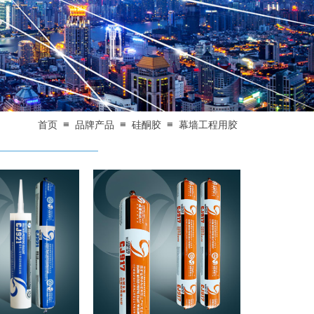
≡
≡
≡
首页
品牌产品
硅酮胶
幕墙工程用胶