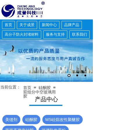
首页
关于成景
新闻中心
品牌产品
高分子防火封堵材料
服务与支持
联系我们
当前位置：
≡
≡
首页
硅酮胶
双组分中空玻璃用
胶
产品中心
美缝剂
硅酮胶
MS硅烷改性聚醚胶