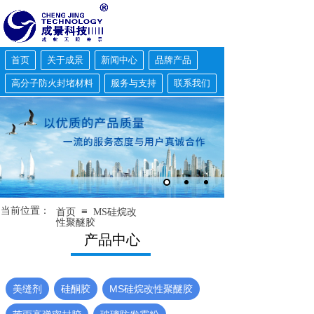
首页
关于成景
新闻中心
品牌产品
高分子防火封堵材料
服务与支持
联系我们
当前位置：
≡
首页
MS硅烷改
性聚醚胶
产品中心
美缝剂
硅酮胶
MS硅烷改性聚醚胶